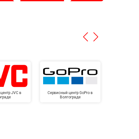
центр JVC в
Сервисный центр GoPro в
Сервисный ц
ограде
Волгограде
Волг