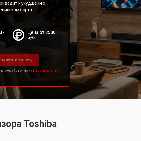
приводит к ухудшению
жению комфорта
3-
Цена от 3500
руб
править заявку
 на обработку моих
персональных
зора Toshiba