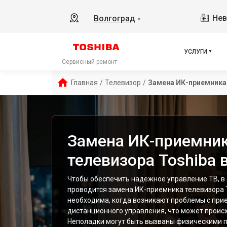
Нев
Волгоград
▼
УСЛУГИ
Сервисный ремонт
Главная
/
Телевизор
/
Замена ИК-приемника
Замена ИК-приемни
телевизора Toshiba 
Чтобы обеспечить надежное управление ТВ, в
проводится замена ИК-приемника телевизора 
необходима, когда возникают проблемы с прие
дистанционного управления, что может происх
Неполадки могут быть вызваны физическими 