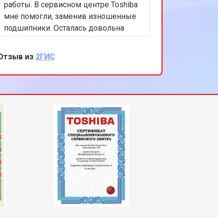
работы. В сервисном центре Toshiba
мне помогли, заменив изношенные
подшипники. Осталась довольна
быстрым сервисом и внимательным
отношением к моей проблеме.
Отзыв из
2ГИС
Благодарю за отличную работу!