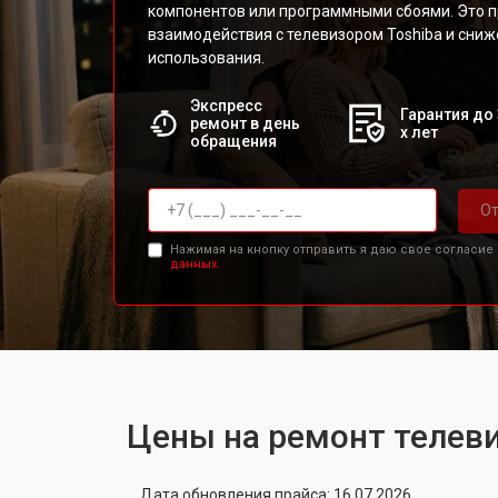
компонентов или программными сбоями. Это 
взаимодействия с телевизором Toshiba и сни
использования.
Экспресс
Гарантия до 
ремонт в день
х лет
обращения
От
Нажимая на кнопку отправить я даю свое согласие
данных.
Цены на ремонт телеви
Дата обновления прайса: 16.07.2026