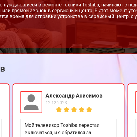
от 130 мин
о
, нуждающиеся в ремонте техники Toshiba, начинают с под
 или прямой звонок в сервисный центр. В этот момент уто
тся время для отправки устройства в сервисный центр, с 
от 60 мин
о
от 100 мин
о
ов
a
от 90 мин
о
от 110 мин
о
Александр Анисимов
12.12.2023
и
от 80 мин
о
Мой телевизор Toshiba перестал
включаться, и я обратился за