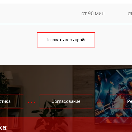
от 90 мин
о
от 70 мин
о
Показать весь прайс
от 80 мин
о
от 50 мин
о
от 80 мин
о
стика
Согласование
Р
от 70 мин
о
ка: