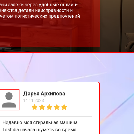
т 5200 ₽
ачи заявки через удобные онлайн-
Заказать
чняются детали неисправности и
учетом логистических предпочтений
т 3100 ₽
Заказать
т 3700 ₽
Заказать
т 5500 ₽
Заказать
т 3900 ₽
Заказать
Дарья Архипова
14.11.2023
т 4800 ₽
Заказать
Недавно моя стиральная машина
Toshiba начала шуметь во время