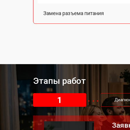
Замена разъема питания
Замена шлейфа матрицы
Замена аудиоразъема
Замена USB порта
Этапы работ
Замена HDMI порта
1
Диагно
Замена модуля Wi-Fi
Заяв