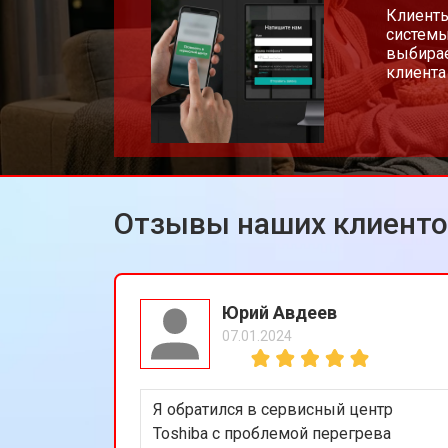
Замена лампы подсветки
Клиенты
системы
выбирае
клиента
Ремонт блока управления
Замена блока питания
Отзывы наших клиент
Замена матрицы телевизора Toshib
Прошивка телевизора Toshiba
Юрий Авдеев
07.01.2024
Замена трансформаторов подсветк
Я обратился в сервисный центр
Toshiba с проблемой перегрева